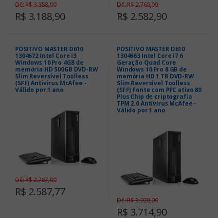
Dê: R$ 3.358,90
Dê: R$ 2.760,99
R$ 3.188,90
R$ 2.582,90
POSITIVO MASTER D610
POSITIVO MASTER D610
1304672 Intel Core i3
1304663 Intel Core i7 6
Windows 10 Pro 4GB de
Geração Quad Core
memória HD 500GB DVD-RW
Windows 10 Pro 8 GB de
Slim Reversível Toolless
memória HD 1 TB DVD-RW
(SFF) Antivírus McAfee -
Slim Reversível Toolless
Válido por 1 ano
(SFF) Fonte com PFC ativo 80
Plus Chip de criptografia
TPM 2.0 Antivírus McAfee -
Válido por 1 ano
Dê: R$ 2.787,90
R$ 2.587,77
Dê: R$ 3.920,00
R$ 3.714,90