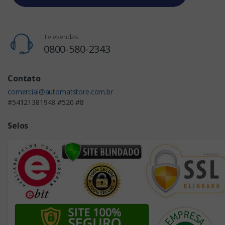
Televendas
0800-580-2343
Contato
comercial@automatstore.com.br
#54121381948 #520 #8
Selos