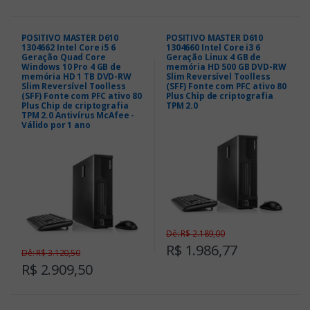
POSITIVO MASTER D610
POSITIVO MASTER D610
1304662 Intel Core i5 6
1304660 Intel Core i3 6
Geração Quad Core
Geração Linux 4 GB de
Windows 10 Pro 4 GB de
memória HD 500 GB DVD-RW
memória HD 1 TB DVD-RW
Slim Reversível Toolless
Slim Reversível Toolless
(SFF) Fonte com PFC ativo 80
(SFF) Fonte com PFC ativo 80
Plus Chip de criptografia
Plus Chip de criptografia
TPM 2.0
TPM 2.0 Antivírus McAfee -
Válido por 1 ano
Dê: R$ 2.189,00
R$ 1.986,77
Dê: R$ 3.120,50
R$ 2.909,50