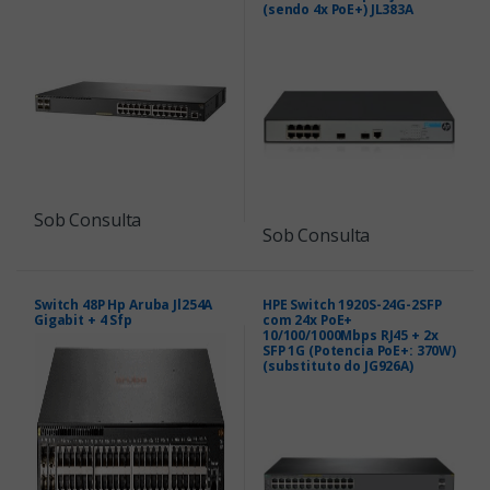
(sendo 4x PoE+) JL383A
Sob Consulta
Sob Consulta
Switch 48P Hp Aruba Jl254A
HPE Switch 1920S-24G-2SFP
Gigabit + 4 Sfp
com 24x PoE+
10/100/1000Mbps RJ45 + 2x
SFP 1G (Potencia PoE+: 370W)
(substituto do JG926A)