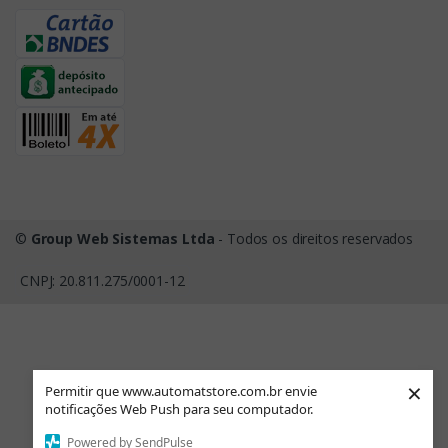
©
Group Web Sistemas Ltda
- Todos os direitos reservados
CNPJ: 20.811.275/0001-12
×
Permitir que www.automatstore.com.br envie
notificações Web Push para seu computador.
Powered by SendPulse