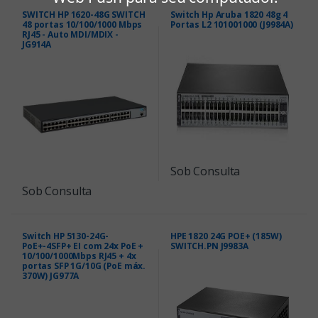
SWITCH HP 1620-48G SWITCH
Switch Hp Aruba 1820 48g 4
48 portas 10/100/1000 Mbps
Portas L2 101001000 (J9984A)
RJ45 - Auto MDI/MDIX -
JG914A
Sob Consulta
Sob Consulta
Switch HP 5130-24G-
HPE 1820 24G POE+ (185W)
PoE+-4SFP+ EI com 24x PoE +
SWITCH.PN J9983A
10/100/1000Mbps RJ45 + 4x
portas SFP 1G/10G (PoE máx.
370W) JG977A