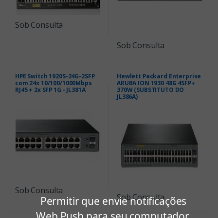
Sob Consulta
Sob Consulta
HPE Switch 1920S-24G-2SFP
Hewlett Packard Enterprise
com 24x 10/100/1000Mbps
ARUBA ION 1930 48G 4SFP+
RJ45 + 2x SFP 1G - JL381A
370W (SUBSTITUTO DO
JL386A)
Sob Consulta
Sob Consulta
Permitir que envie notificações
Web Push para seu computador.